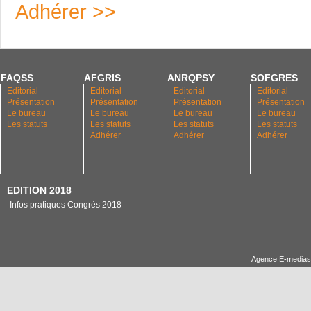
Adhérer >>
FAQSS
AFGRIS
ANRQPSY
SOFGRES
Editorial
Editorial
Editorial
Editorial
Présentation
Présentation
Présentation
Présentation
Le bureau
Le bureau
Le bureau
Le bureau
Les statuts
Les statuts
Les statuts
Les statuts
Adhérer
Adhérer
Adhérer
EDITION 2018
Infos pratiques Congrès 2018
Agence E-medias