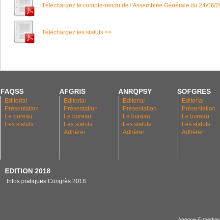
Téléchargez le compte-rendu de l'Assemblée Générale du 24/06/
Téléchargez les statuts >>
FAQSS
AFGRIS
ANRQPSY
SOFGRES
Editorial
Editorial
Editorial
Editorial
Présentation
Présentation
Présentation
Présentation
Le bureau
Le bureau
Le bureau
Le bureau
Les statuts
Les statuts
Les statuts
Les statuts
Adhérer
Adhérer
Adhérer
EDITION 2018
Infos pratiques Congrès 2018
Agence E-medias