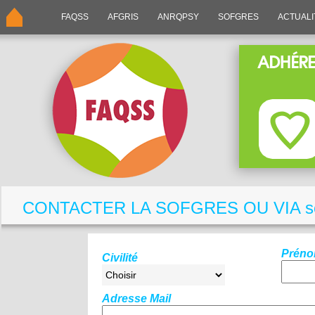
FAQSS
AFGRIS
ANRQPSY
SOFGRES
ACTUALI
CONTACTER LA SOFGRES OU VIA secr
Prén
Civilité
Adresse Mail