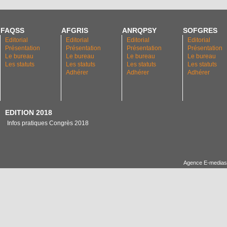
FAQSS
AFGRIS
ANRQPSY
SOFGRES
Editorial
Editorial
Editorial
Editorial
Présentation
Présentation
Présentation
Présentation
Le bureau
Le bureau
Le bureau
Le bureau
Les statuts
Les statuts
Les statuts
Les statuts
Adhérer
Adhérer
Adhérer
EDITION 2018
Infos pratiques Congrès 2018
Agence E-medias